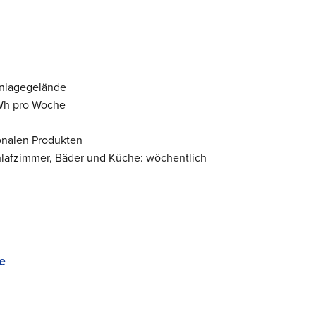
Anlagegelände
kWh pro Woche
onalen Produkten
lafzimmer, Bäder und Küche: wöchentlich
e