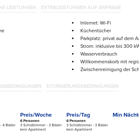
NE LEISTUNGEN
EXTRALEISTUNGEN AUF ANFRAGE
Internet: Wi-Fi
he
Küchentücher
Parkplatz: privat auf dem 
Strom: inklusive bis 300 
Wasserverbrauch
Willkommenskorb mit regi
Zwischenreinigung der Sch
GSBEDINGUNGEN
STORNIERUNGSBEDINGUNGEN
Preis/Woche
Preis/Tag
Min Nächt
6 Personen
6 Personen
- 4 Bäder
3 Schlafzimmer - 3 Bäder
3 Schlafzimmer - 3 Bäder
kein Apartment
kein Apartment