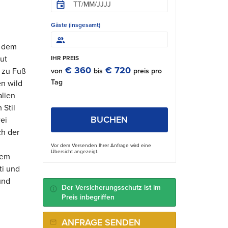
Gäste (insgesamt)
d dem
ut
IHR PREIS
€ 360
€ 720
 zu Fuß
von
bis
preis pro
Tag
en wild
alien
 Stil
BUCHEN
ei
ch der
Vor dem Versenden Ihrer Anfrage wird eine
Übersicht angezeigt.
nem
ti und
und
Der Versicherungsschutz ist im
Preis inbegriffen
ANFRAGE SENDEN