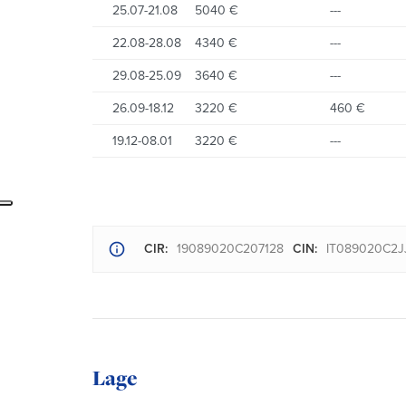
25.07-21.08
5040 €
---
22.08-28.08
4340 €
---
29.08-25.09
3640 €
---
26.09-18.12
3220 €
460 €
19.12-08.01
3220 €
---
CIR:
19089020C207128
CIN:
IT089020C2
Lage