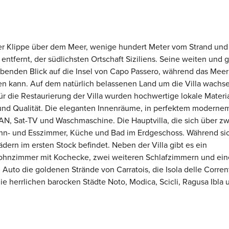
einer Klippe über dem Meer, wenige hundert Meter vom Strand un
ntfernt, der südlichsten Ortschaft Siziliens. Seine weiten und g
benden Blick auf die Insel von Capo Passero, während das Meer
den kann. Auf dem natürlich belassenen Land um die Villa wachs
r die Restaurierung der Villa wurden hochwertige lokale Materi
und Qualität. Die eleganten Innenräume, in perfektem modernem
LAN, Sat-TV und Waschmaschine. Die Hauptvilla, die sich über zw
hn- und Esszimmer, Küche und Bad im Erdgeschoss. Während si
dern im ersten Stock befindet. Neben der Villa gibt es ein
ohnzimmer mit Kochecke, zwei weiteren Schlafzimmern und ei
Auto die goldenen Strände von Carratois, die Isola delle Corren
ie herrlichen barocken Städte Noto, Modica, Scicli, Ragusa Ibla 