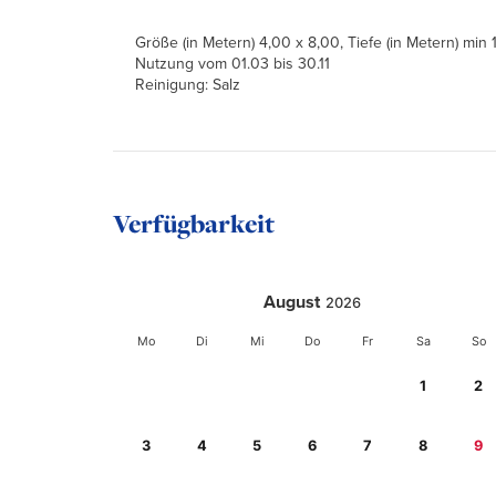
Größe (in Metern) 4,00 x 8,00, Tiefe (in Metern) min 
Nutzung vom 01.03 bis 30.11
Reinigung: Salz
Verfügbarkeit
August
2026
Mo
Di
Mi
Do
Fr
Sa
So
1
2
3
4
5
6
7
8
9