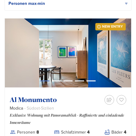
NEW ENTRY
Al Monumento
Modica
- Südost-Sizilien
Exklusive Wohnung mit Panoramablick - Raffinierte und einladende
Innenräume
Personen
8
Schlafzimmer
4
Bäder
4