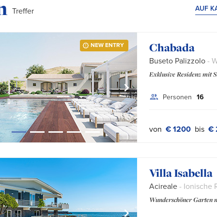
e:
n
AUF K
Treffer
Chabada
NEW ENTRY
Buseto Palizzolo
- W
Exklusive Residenz mit 
Personen
16
von
€ 1200
bis
€ 
Villa Isabella
Acireale
- Ionische 
Wunderschöner Garten m