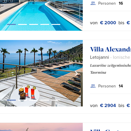
Personen
16
von
€ 2000
bis
€
Villa Alexand
Letojanni
- Ionische
Luxuriöse zeitgenössisch
Taormina
Personen
14
von
€ 2904
bis
€