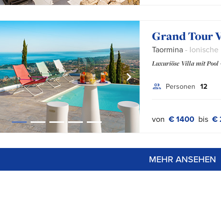
Grand Tour V
Taormina
- Ionische 
Luxuriöse Villa mit Poo
Personen
12
von
€ 1400
bis
€ 
MEHR ANSEHEN