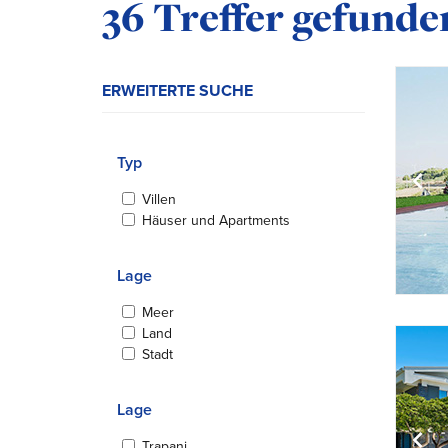
Ihre Suchergebniss
36 Treffer gefunde
ERWEITERTE SUCHE
Typ
Villen
Häuser und Apartments
Lage
Meer
Land
Stadt
Lage
Trapani