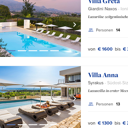
Villa Greta
Giardini Naxos
- Ion
Luxuriöse zeitgenössisch
Personen
14
von
€ 1600
bis
€ 
Villa Anna
Syrakus
- Südost-Siz
Luxusvilla in erster Meer
Personen
13
von
€ 1300
bis
€ 