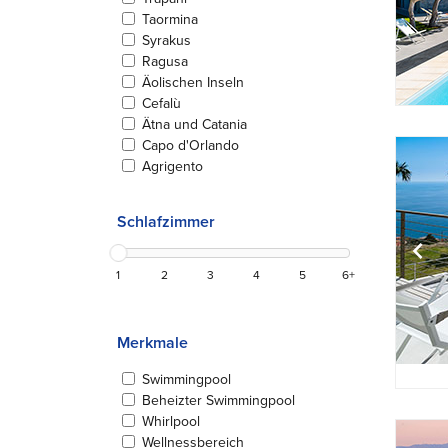
Taormina
Syrakus
Ragusa
Äolischen Inseln
Cefalù
Ätna und Catania
Capo d'Orlando
Agrigento
Schlafzimmer
1
2
3
4
5
6+
Merkmale
Swimmingpool
Beheizter Swimmingpool
Whirlpool
Wellnessbereich