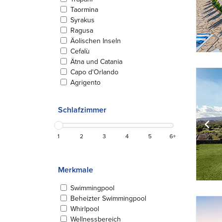
Taormina
Syrakus
Ragusa
Äolischen Inseln
Cefalù
Ätna und Catania
Capo d'Orlando
Agrigento
Schlafzimmer
1
2
3
4
5
6+
Merkmale
Swimmingpool
Beheizter Swimmingpool
Whirlpool
Wellnessbereich