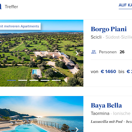
e:
n
AUF K
Treffer
mit mehreren Apartments
Borgo Piani
Scicli
- Südost-Sizili
Personen
26
von
€ 1460
bis
€ 
Baya Bella
Taormina
- Ionische 
Luxusvilla mit Pool – be