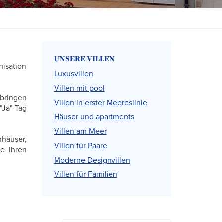
UNSERE VILLEN
nisation
Luxusvillen
Villen mit pool
rbringen
Villen in erster Meereslinie
"Ja"-Tag
Häuser und apartments
Villen am Meer
nhäuser,
Villen für Paare
e Ihren
Moderne Designvillen
Villen für Familien