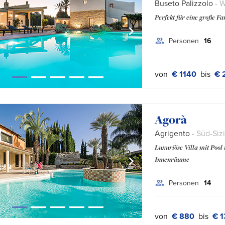
Buseto Palizzolo
- W
Perfekt für eine große F
Personen
16
von
€ 1140
bis
€ 
Agorà
Agrigento
- Süd-Sizi
Luxuriöse Villa mit Pool
Innenräume
Personen
14
von
€ 880
bis
€ 1