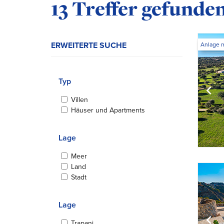
Ihre Suchergebniss
13 Treffer gefunde
ERWEITERTE SUCHE
Anlage 
Typ
Villen
Häuser und Apartments
Lage
Meer
Land
Stadt
Lage
Trapani