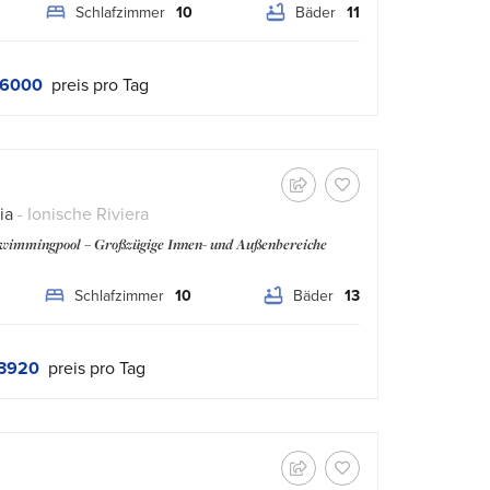
Schlafzimmer
10
Bäder
11
 6000
preis pro Tag
ia
- Ionische Riviera
Swimmingpool – Großzügige Innen- und Außenbereiche
Schlafzimmer
10
Bäder
13
3920
preis pro Tag