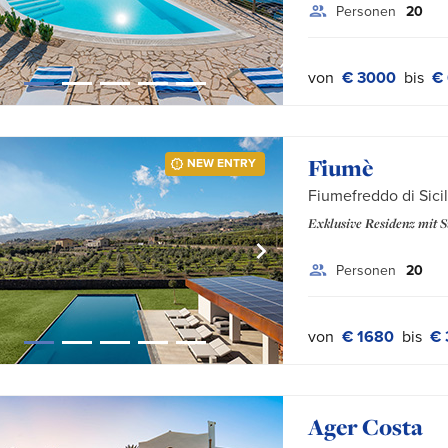
Personen
20
von
€ 3000
bis
€
Fiumè
NEW ENTRY
Fiumefreddo di Sicil
Exklusive Residenz mit 
Personen
20
von
€ 1680
bis
€ 
Ager Costa