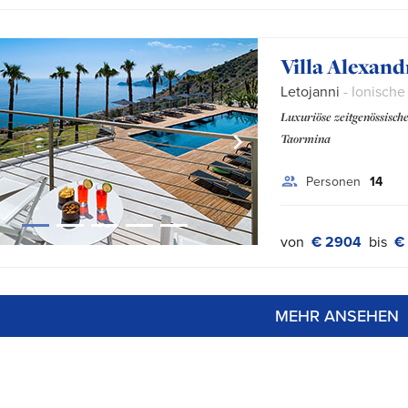
Villa Alexand
Letojanni
- Ionische
Luxuriöse zeitgenössisch
Taormina
Personen
14
von
€ 2904
bis
€
MEHR ANSEHEN