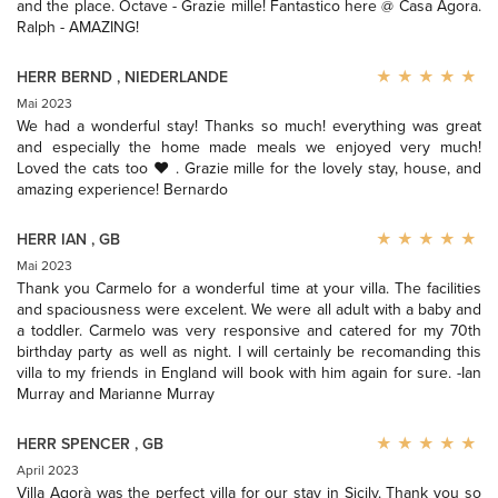
and the place. Octave - Grazie mille! Fantastico here @ Casa Agora.
Ralph - AMAZING!
HERR BERND
,
NIEDERLANDE
Mai 2023
We had a wonderful stay! Thanks so much! everything was great
and especially the home made meals we enjoyed very much!
Loved the cats too ♥ . Grazie mille for the lovely stay, house, and
amazing experience! Bernardo
HERR IAN
,
GB
Mai 2023
Thank you Carmelo for a wonderful time at your villa. The facilities
and spaciousness were excelent. We were all adult with a baby and
a toddler. Carmelo was very responsive and catered for my 70th
birthday party as well as night. I will certainly be recomanding this
villa to my friends in England will book with him again for sure. -Ian
Murray and Marianne Murray
HERR SPENCER
,
GB
April 2023
Villa Agorà was the perfect villa for our stay in Sicily. Thank you so