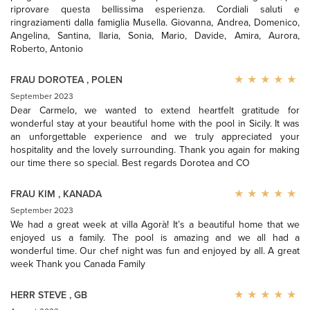
riprovare questa bellissima esperienza. Cordiali saluti e
ringraziamenti dalla famiglia Musella. Giovanna, Andrea, Domenico,
Angelina, Santina, Ilaria, Sonia, Mario, Davide, Amira, Aurora,
Roberto, Antonio
FRAU DOROTEA
,
POLEN
September 2023
Dear Carmelo, we wanted to extend heartfelt gratitude for
wonderful stay at your beautiful home with the pool in Sicily. It was
an unforgettable experience and we truly appreciated your
hospitality and the lovely surrounding. Thank you again for making
our time there so special. Best regards Dorotea and CO
FRAU KIM
,
KANADA
September 2023
We had a great week at villa Agorà! It’s a beautiful home that we
enjoyed us a family. The pool is amazing and we all had a
wonderful time. Our chef night was fun and enjoyed by all. A great
week Thank you Canada Family
HERR STEVE
,
GB