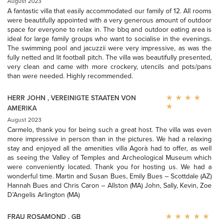
August 2023
A fantastic villa that easily accommodated our family of 12. All rooms
were beautifully appointed with a very generous amount of outdoor
space for everyone to relax in. The bbq and outdoor eating area is
ideal for large family groups who want to socialise in the evenings.
The swimming pool and jacuzzii were very impressive, as was the
fully netted and lit football pitch. The villa was beautifully presented,
very clean and came with more crockery, utencils and pots/pans
than were needed. Highly recommended.
HERR JOHN
,
VEREINIGTE STAATEN VON
AMERIKA
August 2023
Carmelo, thank you for being such a great host. The villa was even
more impressive in person than in the pictures. We had a relaxing
stay and enjoyed all the amenities villa Agorà had to offer, as well
as seeing the Valley of Temples and Archeological Museum which
were conveniently located. Thank you for hosting us. We had a
wonderful time. Martin and Susan Bues, Emily Bues – Scottdale (AZ)
Hannah Bues and Chris Caron – Allston (MA) John, Sally, Kevin, Zoe
D’Angelis Arlington (MA)
FRAU ROSAMOND
,
GB