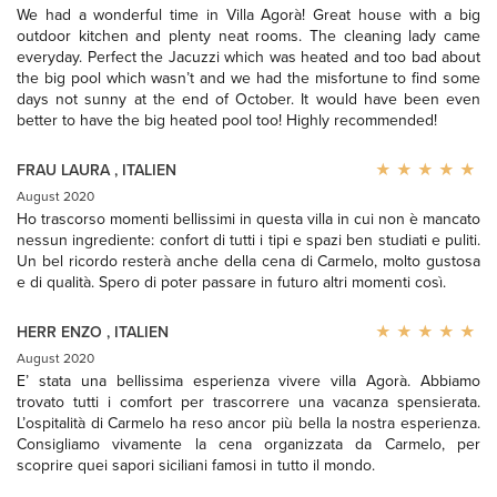
We had a wonderful time in Villa Agorà! Great house with a big
outdoor kitchen and plenty neat rooms. The cleaning lady came
everyday. Perfect the Jacuzzi which was heated and too bad about
the big pool which wasn’t and we had the misfortune to find some
days not sunny at the end of October. It would have been even
better to have the big heated pool too! Highly recommended!
FRAU LAURA
,
ITALIEN
August 2020
Ho trascorso momenti bellissimi in questa villa in cui non è mancato
nessun ingrediente: confort di tutti i tipi e spazi ben studiati e puliti.
Un bel ricordo resterà anche della cena di Carmelo, molto gustosa
e di qualità. Spero di poter passare in futuro altri momenti così.
HERR ENZO
,
ITALIEN
August 2020
E’ stata una bellissima esperienza vivere villa Agorà. Abbiamo
trovato tutti i comfort per trascorrere una vacanza spensierata.
L’ospitalità di Carmelo ha reso ancor più bella la nostra esperienza.
Consigliamo vivamente la cena organizzata da Carmelo, per
scoprire quei sapori siciliani famosi in tutto il mondo.