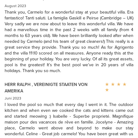
August 2023
Thank you, Carmelo for a wonderful stay at your beautiful villa. Era
fantastico! Tanti saluti. La famiglia Gaskill e Peirse (Cambridge – UK)
Very sadly we are now about to leave this wonderful villa. We have
had a marvellous time in the past 2 weeks with all family (from 4
months to 63 years old). We have been brilliantly looked after when
needed by Carmelo (and his team of great cleaners!) This really is a
great service they provide. Thank you so much! As for Agrigento
and the villa 11\10 scored on all measures. Anyone ready this at the
beginning of your holiday. You are very lucky. Of all its great assets,
pool is the greatest! It’s the best pool we’ve in 20 years of villa
holidays. Thank you so much.
HERR RALPH
,
VEREINIGTE STAATEN VON
AMERIKA
Juni 2023
I loved the pool so much that every day I went in it. The outdoor
kitchen and when even we cooked the cats and kittens came out
and started meowing :) Isabelle - Superbe proprieté. Magnifique
maison pour des vacances de rêve en famille. Jocelyne - Amazing
place, Carmelo went above and beyond to make our stay
wonderful. Celine - Great job carmelo! You have been great with us