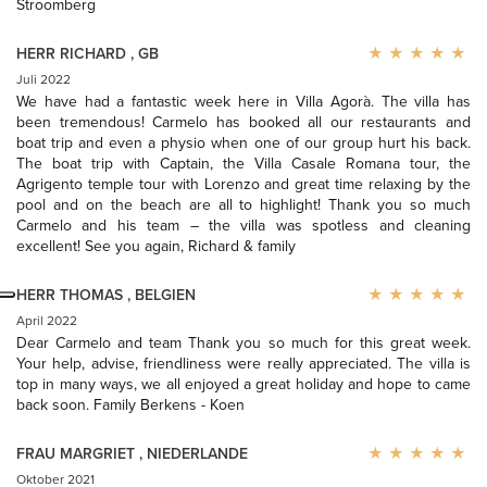
Stroomberg
HERR RICHARD
,
GB
Juli 2022
We have had a fantastic week here in Villa Agorà. The villa has
been tremendous! Carmelo has booked all our restaurants and
boat trip and even a physio when one of our group hurt his back.
The boat trip with Captain, the Villa Casale Romana tour, the
Agrigento temple tour with Lorenzo and great time relaxing by the
pool and on the beach are all to highlight! Thank you so much
Carmelo and his team – the villa was spotless and cleaning
excellent! See you again, Richard & family
HERR THOMAS
,
BELGIEN
April 2022
Dear Carmelo and team Thank you so much for this great week.
Your help, advise, friendliness were really appreciated. The villa is
top in many ways, we all enjoyed a great holiday and hope to came
back soon. Family Berkens - Koen
FRAU MARGRIET
,
NIEDERLANDE
Oktober 2021