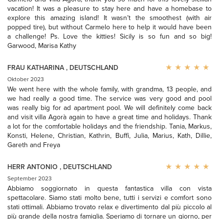
vacation! It was a pleasure to stay here and have a homebase to
explore this amazing island! It wasn’t the smoothest (with air
popped tire), but without Carmelo here to help it would have been
a challenge! Ps. Love the kitties! Sicily is so fun and so big!
Garwood, Marisa Kathy
FRAU KATHARINA
,
DEUTSCHLAND
Oktober 2023
We went here with the whole family, with grandma, 13 people, and
we had really a good time. The service was very good and pool
was really big for ad apartment pool. We will definitely come back
and visit villa Agorà again to have a great time and holidays. Thank
a lot for the comfortable holidays and the friendship. Tania, Markus,
Konsti, Helene, Christian, Kathrin, Buffi, Julia, Marius, Kath, Dillie,
Gareth and Freya
HERR ANTONIO
,
DEUTSCHLAND
September 2023
Abbiamo soggiornato in questa fantastica villa con vista
spettacolare. Siamo stati molto bene, tutti i servizi e comfort sono
stati ottimali. Abbiamo trovato relax e divertimento dal più piccolo al
più grande della nostra famiglia. Speriamo di tornare un giorno, per