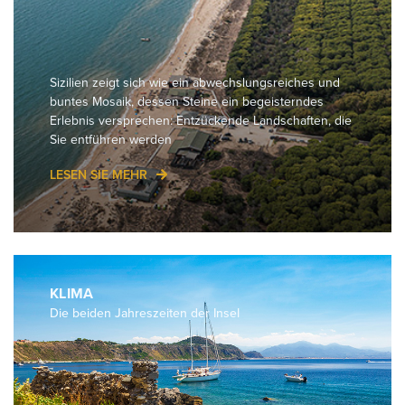
Sizilien zeigt sich wie ein abwechslungsreiches und
buntes Mosaik, dessen Steine ein begeisterndes
Erlebnis versprechen: Entzückende Landschaften, die
Sie entführen werden
LESEN SIE MEHR
KLIMA
Die beiden Jahreszeiten der Insel