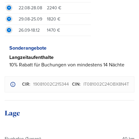
22.08-28.08
2240 €
29.08-25.09
1820 €
26.09-18.12
1470 €
Sonderangebote
Langzeitaufenthalte
10% Rabatt für Buchungen von mindestens 14 Nächte
CIR:
19081002C215344
CIN:
IT081002C24OBX8N4T
Lage
Flughafen (Trapani)
40 km