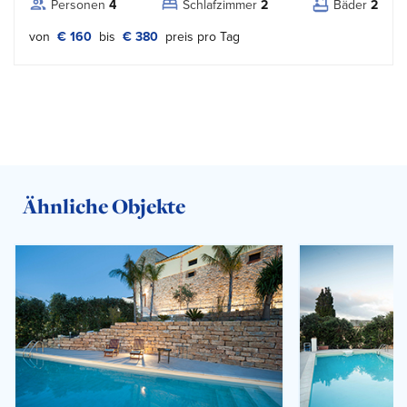
Personen
4
Schlafzimmer
2
Bäder
2
von
€ 160
bis
€ 380
preis pro Tag
Ähnliche Objekte