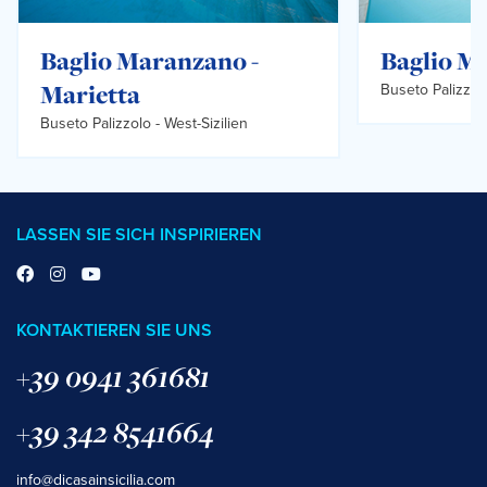
Baglio Maranzano -
Baglio Ma
Marietta
Buseto Palizzol
Buseto Palizzolo -
West-Sizilien
LASSEN SIE SICH INSPIRIEREN
KONTAKTIEREN SIE UNS
+39 0941 361681
+39 342 8541664
info@dicasainsicilia.com