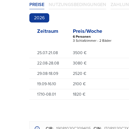
PREISE
NUTZUNGSBEDINGUNGEN
ZAHLUN
2026
Zeitraum
Preis/Woche
6 Personen
3 Schlafzimmer - 2 Bäder
25.07-21.08
3500 €
22.08-28.08
3080 €
29.08-18.09
2520 €
19.09-16.10
2100 €
17.10-08.01
1820 €
CIR:
19081020C209405
CIN:
IT081020C2