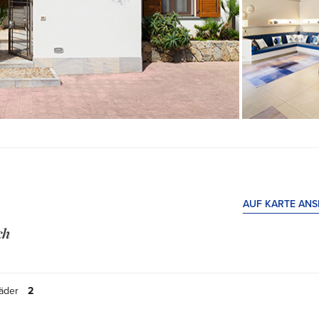
AUF KARTE AN
ch
äder
2