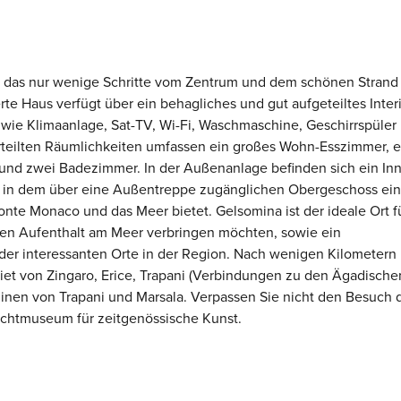
, das nur wenige Schritte vom Zentrum und dem schönen Strand
erte Haus verfügt über ein behagliches und gut aufgeteiltes Interi
ie Klimaanlage, Sat-TV, Wi-Fi, Waschmaschine, Geschirrspüler
verteilten Räumlichkeiten umfassen ein großes Wohn-Esszimmer, 
und zwei Badezimmer. In der Außenanlage befinden sich ein In
nd in dem über eine Außentreppe zugänglichen Obergeschoss ei
nte Monaco und das Meer bietet. Gelsomina ist der ideale Ort f
men Aufenthalt am Meer verbringen möchten, sowie ein
er interessanten Orte in der Region. Nach wenigen Kilometern
et von Zingaro, Erice, Trapani (Verbindungen zu den Ägadische
linen von Trapani und Marsala. Verpassen Sie nicht den Besuch 
ichtmuseum für zeitgenössische Kunst.