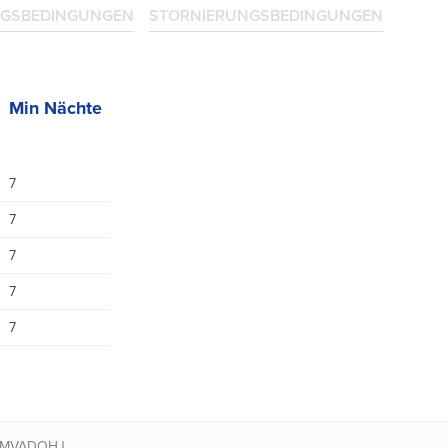
GSBEDINGUNGEN
STORNIERUNGSBEDINGUNGEN
Min Nächte
7
7
7
7
7
XMVADOHJ