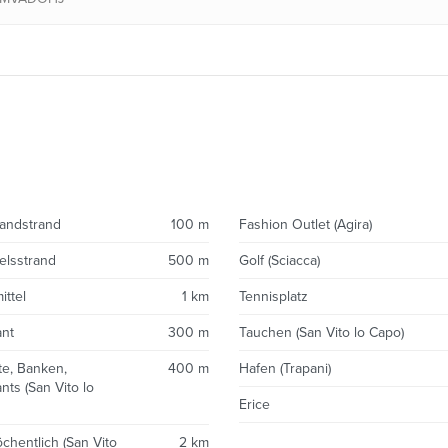
Sandstrand
100 m
Fashion Outlet (Agira)
elsstrand
500 m
Golf (Sciacca)
ttel
1 km
Tennisplatz
ant
300 m
Tauchen (San Vito lo Capo)
e, Banken,
400 m
Hafen (Trapani)
nts (San Vito lo
Erice
chentlich (San Vito
2 km