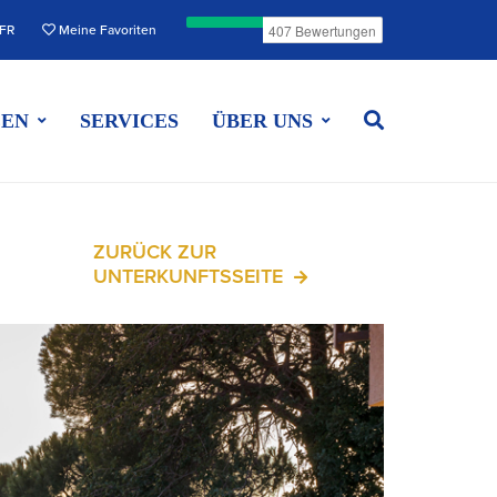
FR
Meine Favoriten
EEN
SERVICES
ÜBER UNS
ZURÜCK ZUR
UNTERKUNFTSSEITE