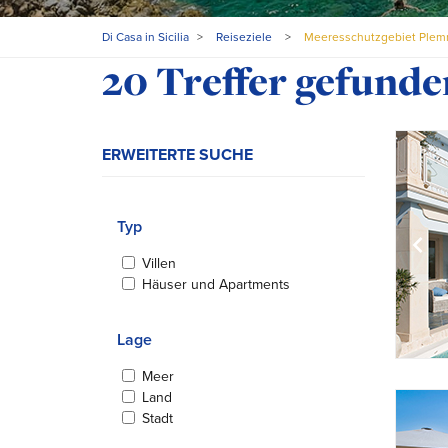
Di Casa in Sicilia
>
Reiseziele
>
Meeresschutzgebiet Plem
Ihre Suchergebniss
20 Treffer gefunde
ERWEITERTE SUCHE
Typ
Villen
Häuser und Apartments
Lage
Meer
Land
Stadt