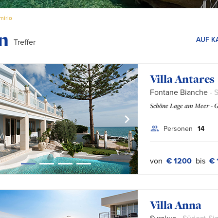
mirio
e:
n
AUF K
Treffer
Villa Antares
Fontane Bianche
- S
Schöne Lage am Meer - G
Personen
14
von
€ 1200
bis
€ 
Villa Anna