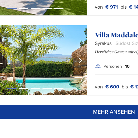
von
€ 971
bis
€ 1
Villa Maddal
Syrakus
- Südost-Siz
Herrlicher Garten mit e
Personen
10
von
€ 600
bis
€ 
MEHR ANSEHEN