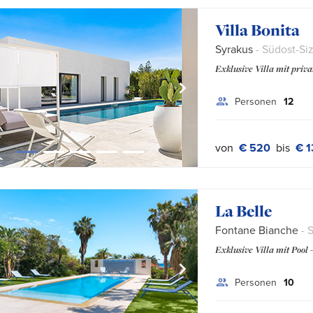
Villa Bonita
Syrakus
- Südost-Siz
Exklusive Villa mit priv
Personen
12
von
€ 520
bis
€ 1
La Belle
Fontane Bianche
- S
Exklusive Villa mit Pool 
Personen
10