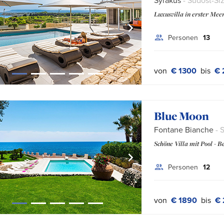
Syrakus
- Südost-Siz
Luxusvilla in erster Meer
Personen
13
von
€ 1300
bis
€ 
Blue Moon
Fontane Bianche
- S
Schöne Villa mit Pool - B
Personen
12
von
€ 1890
bis
€ 