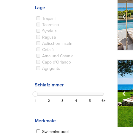
Lage
Trapani
Taormina
Syrakus
Ragusa
Äolischen Inseln
Cefalù
Ätna und Catania
Capo d'Orlando
Agrigento
Schlafzimmer
1
2
3
4
5
6+
Merkmale
Swimmingpool