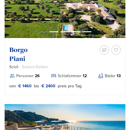
Borgo
Piani
Scicli
- Südost-Sizilien
Personen
26
Schlafzimmer
12
Bäder
13
von
€ 1460
bis
€ 2400
preis pro Tag