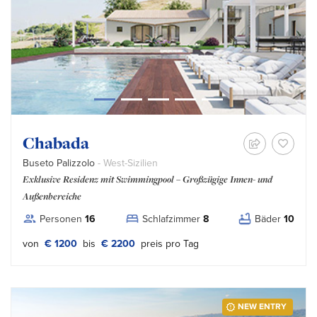
Chabada
Buseto Palizzolo
- West-Sizilien
Exklusive Residenz mit Swimmingpool – Großzügige Innen- und
Außenbereiche
Personen
16
Schlafzimmer
8
Bäder
10
von
€ 1200
bis
€ 2200
preis pro Tag
NEW ENTRY