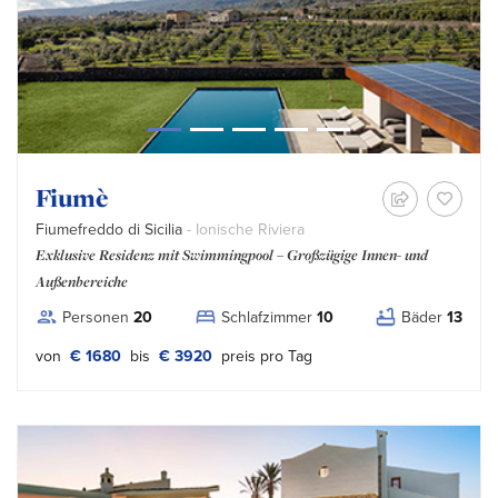
Fiumè
Fiumefreddo di Sicilia
- Ionische Riviera
Exklusive Residenz mit Swimmingpool – Großzügige Innen- und
Außenbereiche
Personen
20
Schlafzimmer
10
Bäder
13
von
€ 1680
bis
€ 3920
preis pro Tag