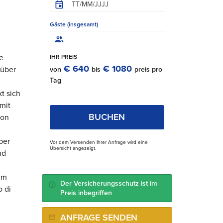
Gäste (insgesamt)
n
e
IHR PREIS
€ 640
€ 1080
 über
von
bis
preis pro
Tag
t sich
mit
BUCHEN
von
ber
Vor dem Versenden Ihrer Anfrage wird eine
Übersicht angezeigt.
nd
im
Der Versicherungsschutz ist im
o di
Preis inbegriffen
ANFRAGE SENDEN