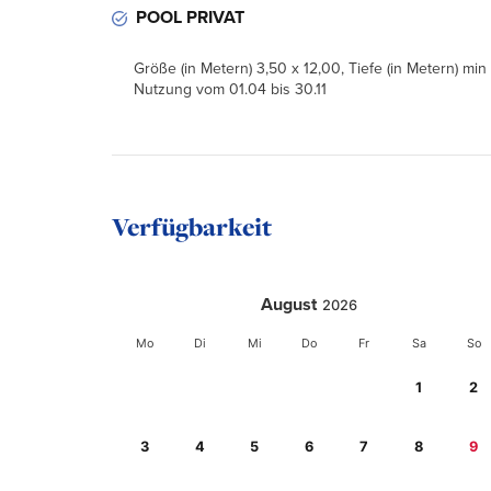
POOL PRIVAT
Größe (in Metern) 3,50 x 12,00, Tiefe (in Metern) min
Nutzung vom 01.04 bis 30.11
Verfügbarkeit
August
2026
Mo
Di
Mi
Do
Fr
Sa
So
1
2
3
4
5
6
7
8
9