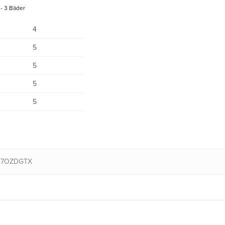
- 3 Bäder
4
5
5
5
5
F7OZDGTX