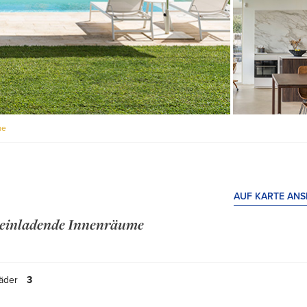
ue
AUF KARTE AN
nd einladende Innenräume
äder
3