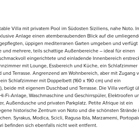
ble Villa mit privatem Pool im Südosten Siziliens, nahe Noto. I
xklusive Anlage einen atemberaubenden Blick auf die umliegend
m gepflegten, üppigen mediterranen Garten umgeben und verfügt
und mehrere, teils schattige Außenbereiche – ideal für einen
hmackvoll eingerichtete und einladende Innenbereich erstreck
hnzimmer mit Lounge, Essbereich und Küche, ein Schlafzimmer 
d und Terrasse. Angrenzend am Wohnbereich, aber mit Zugang 
ein Schlafzimmer mit Doppelbett (160 x 190 cm) und ein
, beide mit eigenem Duschbad und Terrasse. Die Villa verfügt ü
Hi-Fi-Anlage, Waschmaschine und Geschirrspüler, Elektroofen u
er, Außendusche und privaten Parkplatz. Petite Afrique ist ein
gene historische Zentrum von Noto und die schönsten Strände 
hen. Syrakus, Modica, Scicli, Ragusa Ibla, Marzamemi, Portopal
 befinden sich ebenfalls nicht weit entfernt.