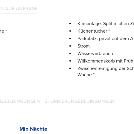
EN AUF ANFRAGE
Klimanlage: Split in allen 
che
*
Küchentücher
*
Parkplatz: privat auf dem 
Strom
Wasserverbrauch
Willkommenskorb mit Früh
Zwischenreinigung der Sch
Woche
*
GSBEDINGUNGEN
STORNIERUNGSBEDINGUNGEN
Min Nächte