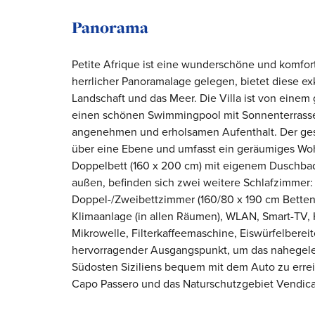
Panorama
Petite Afrique ist eine wunderschöne und komforta
herrlicher Panoramalage gelegen, bietet diese e
Landschaft und das Meer. Die Villa ist von eine
einen schönen Swimmingpool mit Sonnenterrasse 
angenehmen und erholsamen Aufenthalt. Der gesc
über eine Ebene und umfasst ein geräumiges Wo
Doppelbett (160 x 200 cm) mit eigenem Duschba
außen, befinden sich zwei weitere Schlafzimmer: 
Doppel-/Zweibettzimmer (160/80 x 190 cm Betten)
Klimaanlage (in allen Räumen), WLAN, Smart-TV, 
Mikrowelle, Filterkaffeemaschine, Eiswürfelbereit
hervorragender Ausgangspunkt, um das nahegele
Südosten Siziliens bequem mit dem Auto zu erreic
Capo Passero und das Naturschutzgebiet Vendicari