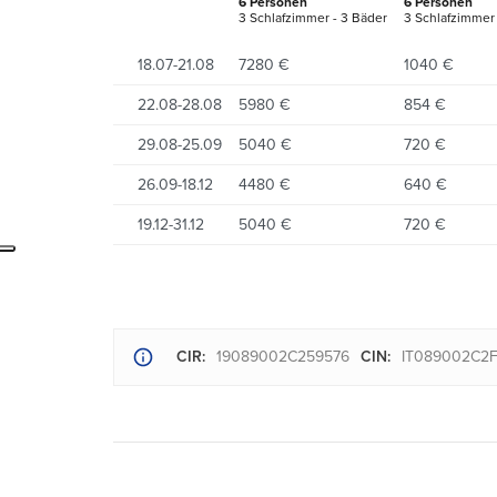
6 Personen
6 Personen
3 Schlafzimmer - 3 Bäder
3 Schlafzimmer 
18.07-21.08
7280 €
1040 €
22.08-28.08
5980 €
854 €
29.08-25.09
5040 €
720 €
26.09-18.12
4480 €
640 €
19.12-31.12
5040 €
720 €
CIR:
19089002C259576
CIN:
IT089002C2