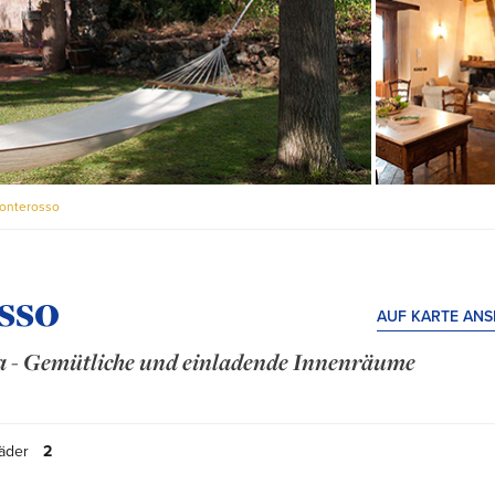
onterosso
sso
AUF KARTE AN
a - Gemütliche und einladende Innenräume
äder
2