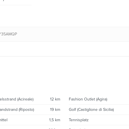
ZY35AMQP
elsstrand (Acireale)
12 km
Fashion Outlet (Agira)
andstrand (Riposto)
19 km
Golf (Castiglione di Sicilia)
ttel
1,5 km
Tennisplatz