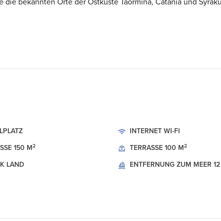
 die bekannten Orte der Ostküste Taormina, Catania und Syraku
ELPLATZ
INTERNET
WI-FI
2
2
SSE
150 M
TERRASSE
100 M
CK
LAND
ENTFERNUNG ZUM MEER
1