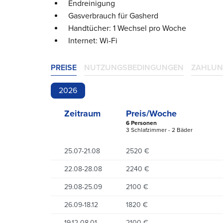
Endreinigung
Gasverbrauch für Gasherd
Handtücher: 1 Wechsel pro Woche
Internet: Wi-Fi
PREISE
NUTZUNGSBEDINGUNGEN
ZAHLUN
2026
Zeitraum
Preis/Woche
6 Personen
3 Schlafzimmer - 2 Bäder
25.07-21.08
2520 €
22.08-28.08
2240 €
29.08-25.09
2100 €
26.09-18.12
1820 €
19.12-08.01
2100 €