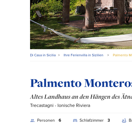
Di Casa in Sicilia
>
Ihre Ferienvilla in Sizilien
>
Palmento M
Palmento Montero
Altes Landhaus an den Hängen des Ätn
Trecastagni
- Ionische Riviera
Personen
6
Schlafzimmer
3
B