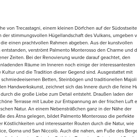
ähe von Trecastagni, einem kleinen Dörfchen auf der Südostseit
tten der stimmungsvollen Hügellandschaft des Vulkans, umgeben 
die einen prachtvollen Rahmen abgeben. Aus der kunstvollen
s entstanden, verströmt Palmento Monterosso den Charme und d
ener Zeiten. Bei der Renovierung wurde darauf geachtet, den
einladenden Räume im Inneren noch einige der interessantesten
e Kultur und die Tradition dieser Gegend sind. Ausgestattet mit
schmiedeeisernen Betten, Steinbögen und traditionellen Majoli
len Handwerkskunst, zeichnet sich das Innere durch die feine 
durch die große Liebe zum Detail entsteht. Draußen laden der
höne Terrasse mit Laube zur Entspannung an der frischen Luft e
ischen Natur. An einem Nebensträßchen ganz in der Nähe der
e des Ätna gelegen, bildet Palmento Monterosso die perfekte
r Köstlichkeiten und interessanter Routen durch die Natur, wie
lice, Gorna und San Niccolò. Auch die nahen, am Fuße des Berg