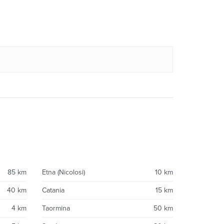
85 km
Etna (Nicolosi)
10 km
40 km
Catania
15 km
4 km
Taormina
50 km