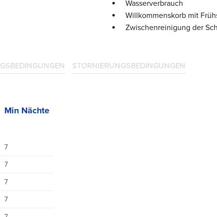
Wasserverbrauch
Willkommenskorb mit Früh
Zwischenreinigung der Sch
GSBEDINGUNGEN
STORNIERUNGSBEDINGUNGEN
Min Nächte
7
7
7
7
7