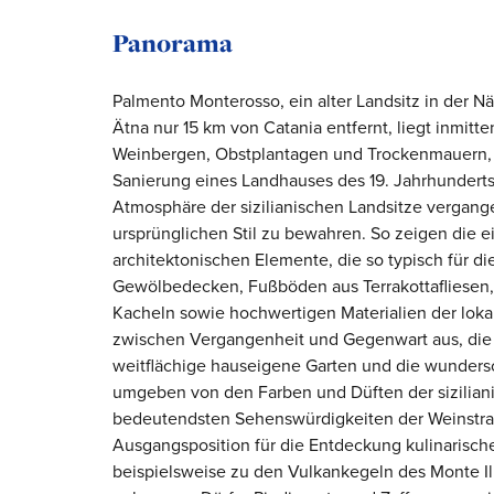
Panorama
Palmento Monterosso, ein alter Landsitz in der N
Ätna nur 15 km von Catania entfernt, liegt inmi
Weinbergen, Obstplantagen und Trockenmauern, 
Sanierung eines Landhauses des 19. Jahrhundert
Atmosphäre der sizilianischen Landsitze vergang
ursprünglichen Stil zu bewahren. So zeigen die 
architektonischen Elemente, die so typisch für di
Gewölbedecken, Fußböden aus Terrakottafliesen, 
Kacheln sowie hochwertigen Materialien der loka
zwischen Vergangenheit und Gegenwart aus, die 
weitflächige hauseigene Garten und die wundersc
umgeben von den Farben und Düften der sizilian
bedeutendsten Sehenswürdigkeiten der Weinstraß
Ausgangsposition für die Entdeckung kulinarische
beispielsweise zu den Vulkankegeln des Monte I